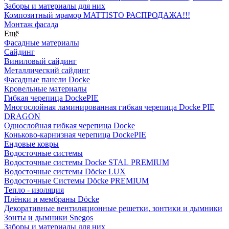
Заборы и материалы для них
Композитный мрамор MATTISTO РАСПРОДАЖА!!!
Монтаж фасада
Ещё
Фасадные материалы
Сайдинг
Виниловый сайдинг
Металлический сайдинг
Фасадные панели Docke
Кровельные материалы
Гибкая черепица DockePIE
Многослойная ламинированная гибкая черепица Docke PIE
DRAGON
Однослойная гибкая черепица Docke
Коньково-карнизная черепица DockePIE
Ендовые ковры
Водосточные системы
Водосточные системы Docke STAL PREMIUM
Водосточные системы Döcke LUX
Водосточные Системы Döcke PREMIUM
Тепло - изоляция
Плёнки и мембраны Döcke
Декоративные вентиляционные решетки, зонтики и дымники
Зонты и дымники Snegos
Заборы и материалы для них