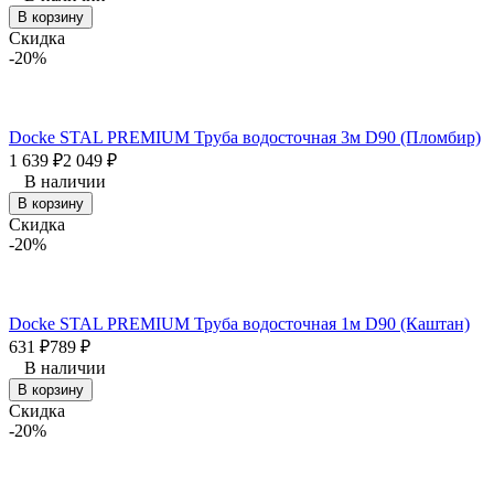
В корзину
Скидка
-20%
Docke STAL PREMIUM Труба водосточная 3м D90 (Пломбир)
1 639
₽
2 049
₽
В наличии
В корзину
Скидка
-20%
Docke STAL PREMIUM Труба водосточная 1м D90 (Каштан)
631
₽
789
₽
В наличии
В корзину
Скидка
-20%