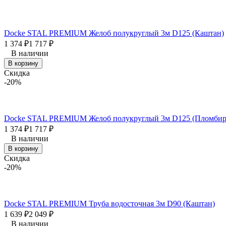
Docke STAL PREMIUM Желоб полукруглый 3м D125 (Каштан)
1 374
₽
1 717
₽
В наличии
В корзину
Скидка
-20%
Docke STAL PREMIUM Желоб полукруглый 3м D125 (Пломбир
1 374
₽
1 717
₽
В наличии
В корзину
Скидка
-20%
Docke STAL PREMIUM Труба водосточная 3м D90 (Каштан)
1 639
₽
2 049
₽
В наличии