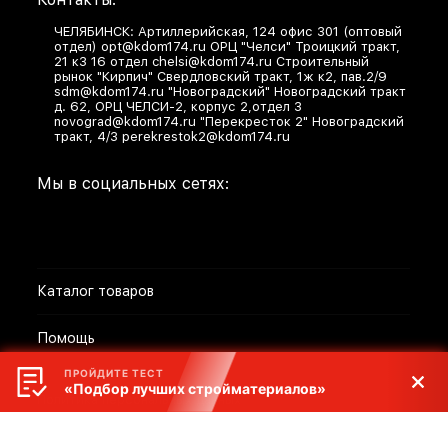
ЧЕЛЯБИНСК: Артиллерийская, 124 офис 301 (оптовый
отдел) opt@kdom174.ru ОРЦ "Челси" Троицкий тракт,
21 к3 16 отдел chelsi@kdom174.ru Строительный
рынок "Кирпич" Свердловский тракт, 1ж к2, пав.2/9
sdm@kdom174.ru "Новоградский" Новоградский тракт
д. 62, ОРЦ ЧЕЛСИ-2, корпус 2,отдел 3
novograd@kdom174.ru "Перекресток 2" Новоградский
тракт, 4/3 perekrestok2@kdom174.ru
Мы в социальных сетях:
Каталог товаров
Помощь
ПРОЙДИТЕ ТЕСТ
«Подбор лучших стройматериалов»
Политика персональных данных
Разработано в
bodysite.ru
Webasyst —