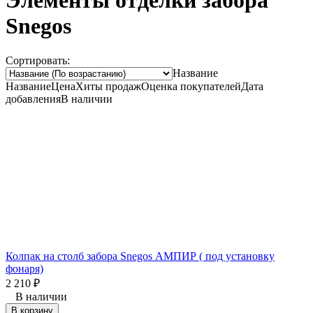
Элементы отделки забора
Snegos
Сортировать:
Название
Название
Цена
Хиты продаж
Оценка покупателей
Дата
добавления
В наличии
Колпак на столб забора Snegos АМПИР ( под установку
фонаря)
2 210
₽
В наличии
В корзину