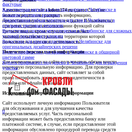
фактурые
Качественная мягкая кровля под кирпич в Челябинске в
Администрация сайта
kdom174.ru
(далее Сайт) не
большом цветовом решении
может передать или раскрыть информацию,
Декоративная гибкая черепица для стен в Челябинске в
предоставленную пользователем (далее Пользователь)
стильных цветовых решениях
при регистрации и использовании функций сайта
Водосточная система металлическая в Челябинске для сложных
третьим лицам, кроме случаев, описанных
условий российского климата
законодательством страны, на территории которой
Водостоки для крыши пластиковые в Челябинске для
пользователь ведет свою деятельность.
оригинальных дизайнерских решени
Получение персональной информации
Купить профнастил для крыши в Челябинске в обширной
цветовой гамме
Для коммуникации на сайте пользователь обязан внести
Купить профнастил под дерево в Челябинске для ограждения
некоторую персональную информацию. Для проверки
участка
предоставленных данных, сайт оставляет за собой
право потребовать доказательства идентичности в
онлайн или офлайн режимах.
Использование персональной информации
Сайт использует личную информацию Пользователя
для обслуживания и для улучшения качества
0
предоставляемых услуг. Часть персональной
информации может быть предоставлена банку или
платежной системе, в случае, если предоставление этой
информации обусловлено процедурой перевода средств