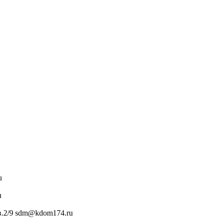
u
u
в.2/9 sdm@kdom174.ru