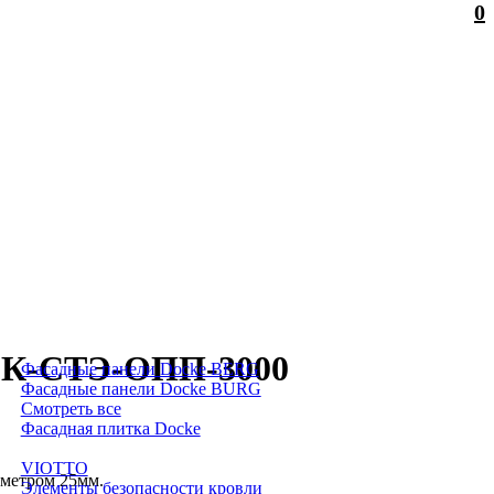
0
ЭБК-СТЭ-ОПП-3000
Фасадные панели Docke BERG
Фасадные панели Docke BURG
Смотреть все
Фасадная плитка Docke
VIOTTO
аметром 25мм.
Элементы безопасности кровли