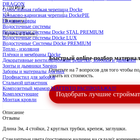
DRAGON
1 710
₽
0
₽
Однослойная гибкая черепица Docke
Коньково-карнизная черепица DockePIE
Ендовые ковры
В корзину
Водосточные системы
Водосточные системы Docke STAL PREMIUM
Купить в 1 клик
Водосточные системы Döcke LUX
Водосточные Системы Döcke PREMIUM
Тепло - изоляция
Плёнки и мембраны Döcke
Быстрый online-подбор материал
Декоративные вентиляционные решетки, зонтики и дымники
Зонты и дымники Snegos
Ответьте на 7 вопросов для того чтобы п
Заборы и материалы для них
узнать их стоимость.
Профнастил для заборов
Стальной штакетник
Композитный мрамор MATTISTO РАСПРОДАЖА!!!
Подобрать лучшие стройма
Комплектующие
Монтаж кровли
Описание
Отзывы
Длина 3м, 4 стойки, 2 круглых трубки, крепеж, заглушки.
Стандартные цвета (постоянное наличие на складе): коричневый