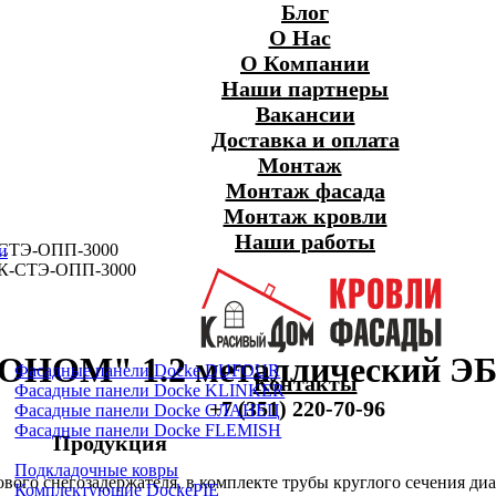
Блог
О Нас
О Компании
Наши партнеры
Вакансии
Доставка и оплата
Монтаж
Монтаж фасада
Монтаж кровли
Наши работы
К-СТЭ-ОПП-3000
и
ЭКОНОМ" 1.2 металлический 
Фасадные панели Docke DUFOUR
Контакты
Фасадные панели Docke KLINKER
+7 (351) 220-70-96
Фасадные панели Docke СЛАНЕЦ
Фасадные панели Docke FLEMISH
Продукция
Подкладочные ковры
вого снегозадержателя, в комплекте трубы круглого сечения ди
Комплектующие DockePIE