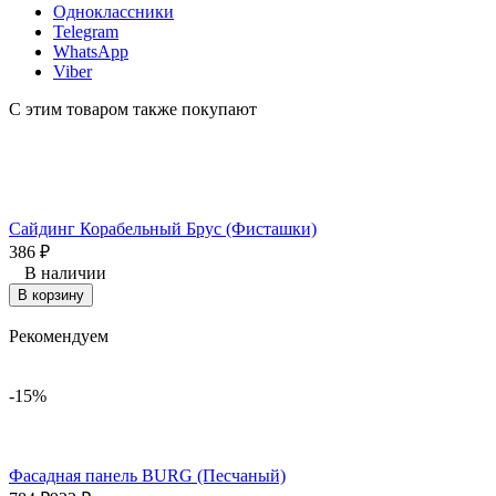
Одноклассники
Telegram
WhatsApp
Viber
С этим товаром также покупают
Сайдинг Корабельный Брус (Фисташки)
В
386
₽
В наличии
В корзину
Рекомендуем
-15%
Фасадная панель BURG (Песчаный)
Ф