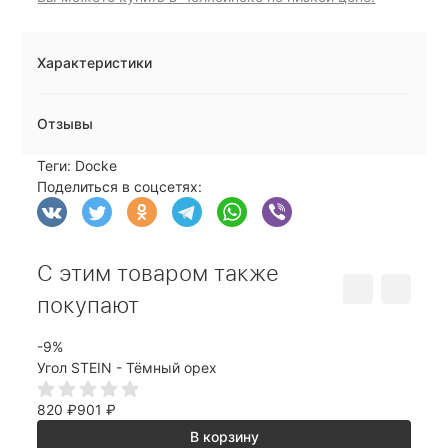
Характеристики
Отзывы
Теги:
Docke
Поделиться в соцсетях:
С этим товаром также
покупают
-9%
Соед
Угол STEIN - Тёмный орех
215
820
₽
901
₽
В корзину