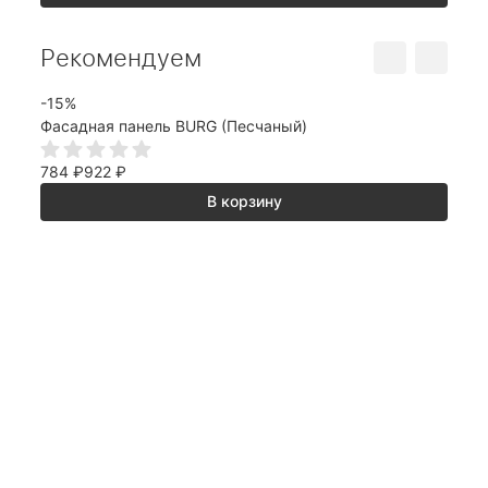
Рекомендуем
-15%
-15%
Фасадная панель BURG (Песчаный)
Фаса
784
₽
922
₽
784
В корзину