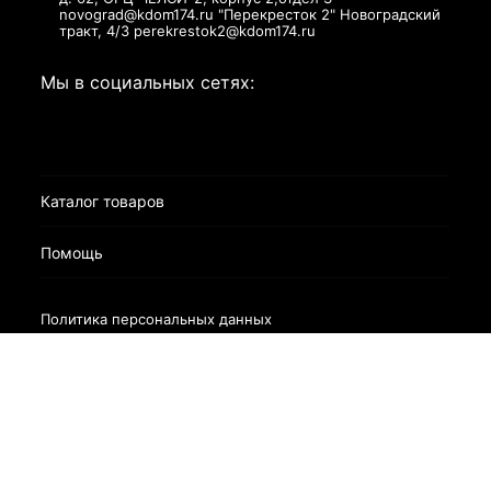
novograd@kdom174.ru "Перекресток 2" Новоградский
тракт, 4/3 perekrestok2@kdom174.ru
Мы в социальных сетях:
Каталог товаров
Помощь
Политика персональных данных
Разработано в
bodysite.ru
Webasyst —
×
Заказать обратный звонок