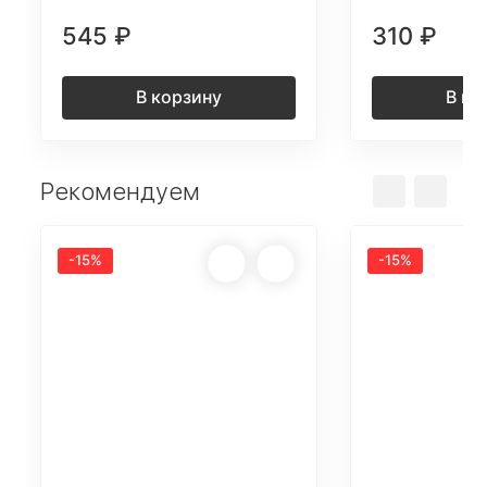
545
₽
310
₽
В корзину
В ко
Рекомендуем
-15%
-15%