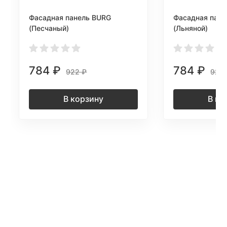
Фасадная панель BURG
Фасадная пане
(Песчаный)
(Льняной)
784
₽
784
₽
922
₽
922
В корзину
В ко